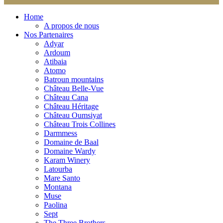
Home
A propos de nous
Nos Partenaires
Adyar
Ardoum
Atibaia
Atomo
Batroun mountains
Château Belle-Vue
Château Cana
Château Héritage
Château Oumsiyat
Château Trois Collines
Darmmess
Domaine de Baal
Domaine Wardy
Karam Winery
Latourba
Mare Santo
Montana
Muse
Paolina
Sept
The Three Brothers