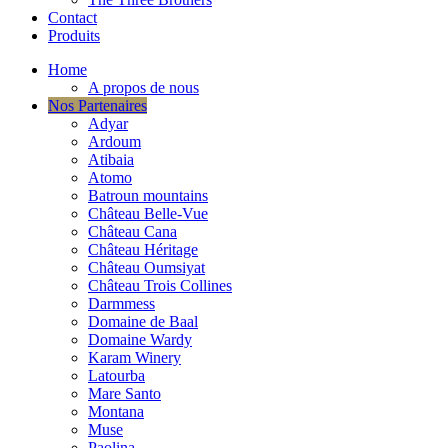
Contact
Produits
Home
A propos de nous
Nos Partenaires
Adyar
Ardoum
Atibaia
Atomo
Batroun mountains
Château Belle-Vue
Château Cana
Château Héritage
Château Oumsiyat
Château Trois Collines
Darmmess
Domaine de Baal
Domaine Wardy
Karam Winery
Latourba
Mare Santo
Montana
Muse
Paolina