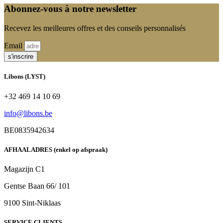
Abonnez-vous à notre newsletter
Recevez les meilleures offres et des conseils personnalisés
Email
s'inscrire
Libons (LYST)
+32 469 14 10 69
info@libons.be
BE0835942634
AFHAALADRES (enkel op afspraak)
Magazijn C1
Gentse Baan 66/ 101
9100 Sint-Niklaas
SERVICE CLIENTS