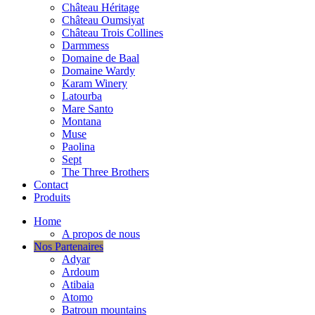
Château Héritage
Château Oumsiyat
Château Trois Collines
Darmmess
Domaine de Baal
Domaine Wardy
Karam Winery
Latourba
Mare Santo
Montana
Muse
Paolina
Sept
The Three Brothers
Contact
Produits
Home
A propos de nous
Nos Partenaires
Adyar
Ardoum
Atibaia
Atomo
Batroun mountains