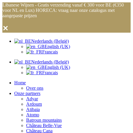
Libanese Wijnen - Gratis verzending vanaf € 300 voor BE (€350
voor NL en Lux) HORECA: vraag naar onze catalogus met
aangepaste prijzen
✕
Nederlands (België)
English (UK)
Français
Nederlands (België)
English (UK)
Français
Home
Over ons
Onze partners
Adyar
Ardoum
Atibaia
Atomo
Batroun mountains
Château Belle-Vue
Château Cana