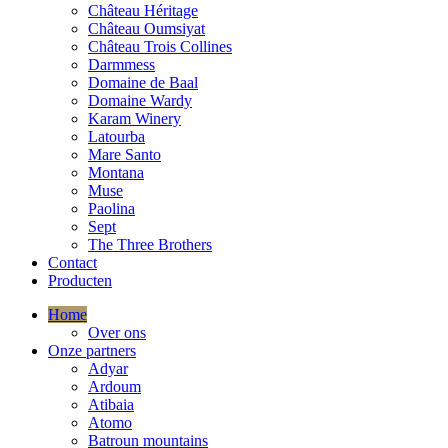
Château Héritage
Château Oumsiyat
Château Trois Collines
Darmmess
Domaine de Baal
Domaine Wardy
Karam Winery
Latourba
Mare Santo
Montana
Muse
Paolina
Sept
The Three Brothers
Contact
Producten
Home
Over ons
Onze partners
Adyar
Ardoum
Atibaia
Atomo
Batroun mountains