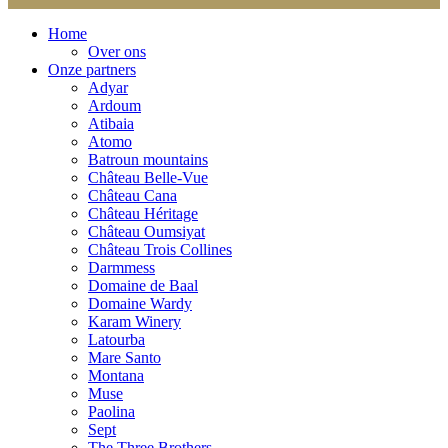
Home
Over ons
Onze partners
Adyar
Ardoum
Atibaia
Atomo
Batroun mountains
Château Belle-Vue
Château Cana
Château Héritage
Château Oumsiyat
Château Trois Collines
Darmmess
Domaine de Baal
Domaine Wardy
Karam Winery
Latourba
Mare Santo
Montana
Muse
Paolina
Sept
The Three Brothers