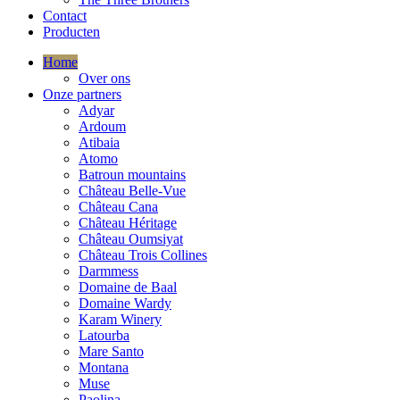
Contact
Producten
Home
Over ons
Onze partners
Adyar
Ardoum
Atibaia
Atomo
Batroun mountains
Château Belle-Vue
Château Cana
Château Héritage
Château Oumsiyat
Château Trois Collines
Darmmess
Domaine de Baal
Domaine Wardy
Karam Winery
Latourba
Mare Santo
Montana
Muse
Paolina